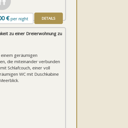
00
€
per night
DETAILS
keit zu einer Dreierwohnung zu
 einem geräumigen
en, die miteinander verbunden
it Schlafcouch, einer voll
eräumigen WC mit Duschkabine
Meerblick.